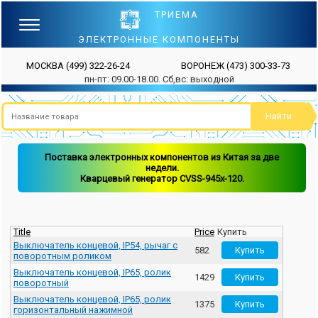
ТРИЕМА
ЭЛЕКТРОННЫЕ КОМПОНЕНТЫ
МОСКВА
(499) 322-26-24
ВОРОНЕЖ
(473) 300-33-73
пн-пт: 09.00-18.00. Сб,вс: выходной
Поставка электронных компонентов из Китая за две
недели.
Кварцевый генератор CVSS-945x-120.
Title
Price
Купить
Выключатель концевой, IP54, рычаг с
582
поворотным роликом
Выключатель концевой, IP65, ролик
1429
поворотный
Выключатель концевой, IP65, ролик
1375
горизонтальный нажимной