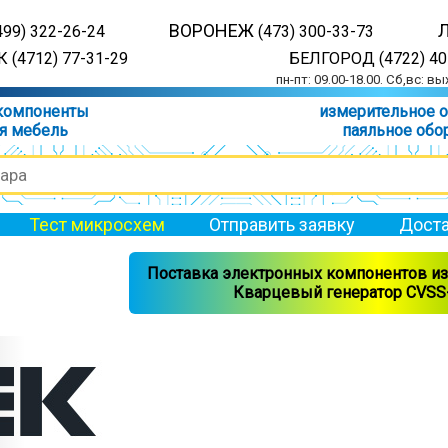
ВОРОНЕЖ
499) 322-26-24
(473) 300-33-73
 (4712) 77-31-29
БЕЛГОРОД (4722) 40
пн-пт: 09.00-18.00. Сб,вс: в
компоненты
измерительное 
я мебель
паяльное обо
Тест микросхем
Отправить заявку
Доста
Поставка электронных компонентов из 
Кварцевый генератор CVSS-