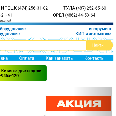
ЛИПЕЦК
ТУЛА
(474) 256-31-02
(487) 252-65-60
-21-41
ОРЕЛ (4862) 44-53-64
ыходной
оборудование
инструмент
рудование
КИП и автоматика
вка
Оплата
Как заказать
Контакты
Китая за две недели.
945x-120.