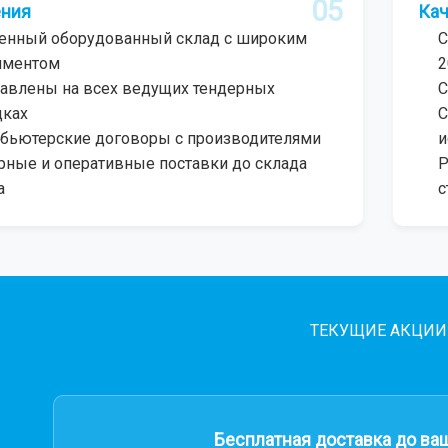
05
ния
Кач
енный оборудованный склад с широким
С
иментом
2
авлены на всех ведущих тендерных
С
дках
С
бьютерские договоры с производителями
и
рные и оперативные поставки до склада
Р
а
с
ТЕКУЩИЕ АКЦИИ
Бесплатная доставка до ва