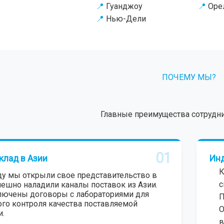
Гуанджоу
Оре
Нью-Дели
ПОЧЕМУ МЫ?
Главные преимущества сотрудни
01
клад в Азии
Инд
К
ду мы открыли свое представительство в
с
пешно наладили каналы поставок из Азии.
лючены договоры с лабораториями для
П
го контроля качества поставляемой
О
и.
в