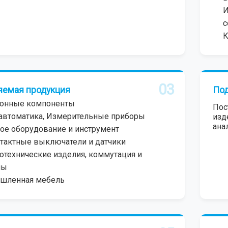
И
с
К
03
яемая продукция
Под
ронные компоненты
Пос
автоматика, Измерительные приборы
изд
ана
ое оборудование и инструмент
тактные выключатели и датчики
отехнические изделия, коммутация и
мы
шленная мебель