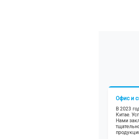
Офис и с
В 2023 го
Китае. Ус
Нами зак
тщательно
продукци