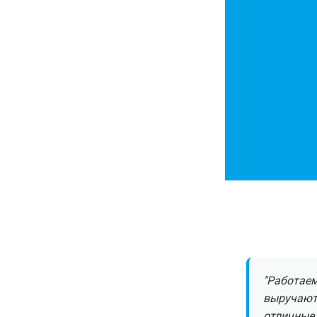
"Работаем
выручают
отличные 