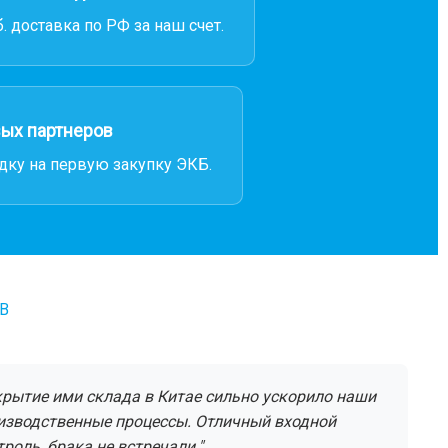
. доставка по РФ за наш счет.
вых партнеров
дку на первую закупку ЭКБ.
В
крытие ими склада в Китае сильно ускорило наши
изводственные процессы. Отличный входной
троль, брака не встречали."