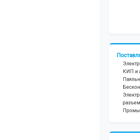
Поставл
Элект
КИП и 
Паяльн
Бескон
Электр
разъе
Промы