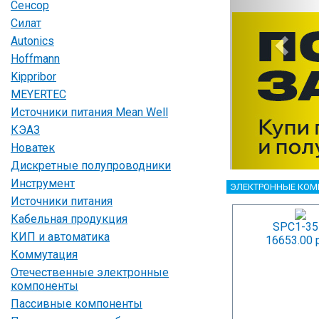
Сенсор
Силат
Autonics
Hoffmann
Kippribor
MEYERTEC
Источники питания Mean Well
КЭАЗ
Новатек
Дискретные полупроводники
Инструмент
ЭЛЕКТРОННЫЕ КО
Источники питания
Кабельная продукция
SPC1-35
КИП и автоматика
16653.00 
Коммутация
Отечественные электронные
компоненты
Пассивные компоненты