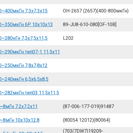
~400мкГн 7,3x7,3x15
OH-2657 (2657)(400-800мкГн)
0~350мкГн 6P 10x10x13
89-JU8-610-080[OF-10B]
~280нГн 7,3x7,5x11,5
L202
~290мкГн тип07-1 11,5x11
~250мкГн 7,8x7,8x12
~240мкГн 6,5x6,5x8,5
~282мкГн тип03 11,5x11,5
~8мГн 7,2x7,2x11
(87-006-177-019)91487
~8мГн 10x10x12,8
(80054 12012)(80064)
(703(7DW7)19209-