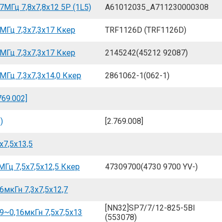
МГц 7,8x7,8x12 5P (1L5)
A61012035_A711230000308
МГц 7,3x7,3x17 Ккер
TRF1126D (TRF1126D)
МГц 7,3x7,3x17 Ккер
2145242(45212 92087)
МГц 7,3x7,3x14,0 Ккер
2861062-1(062-1)
69.002]
)
[2.769.008]
x7,5x13,5
Гц 7,5x7,5x12,5 Ккер
47309700(4730 9700 YV-)
6мкГн 7,3x7,5x12,7
[NN32]SP7/7/12-825-5BI
9~0,16мкГн 7,5x7,5x13
(553078)