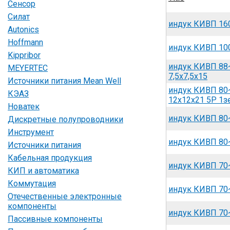
Сенсор
Силат
индук КИВП 160
Autonics
Hoffmann
индук КИВП 100
Kippribor
индук КИВП 88
MEYERTEC
7,5x7,5x15
Источники питания Mean Well
индук КИВП 80
КЭАЗ
12x12x21 5P 1зе
Новатек
индук КИВП 80~
Дискретные полупроводники
Инструмент
индук КИВП 80
Источники питания
Кабельная продукция
индук КИВП 70~
КИП и автоматика
Коммутация
индук КИВП 70~
Отечественные электронные
компоненты
индук КИВП 70~
Пассивные компоненты