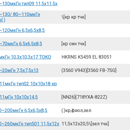
130мкГн тип09 11,5x11,5x
~130/ 80~110мкГн
\[кр кр тчк]
(.)
120мкГн 6,5x6,5x8,5
70мкГн 6,5x6,5x8,5
[кр син тчк]
кГн 10,3x10,3x17 TOKO
HKRNS K5459 EL 83051
20мГн 7,5x7,5x13
(3560 V943)[3560 FB-7SG]
1мкГн тип02 10x10x18 кр
11мГн 10x10x14,5
[NN26](718YXA-822Z)
~200мкГн 6,5x6,5x8,5
(.)кр,фиол,зел.
~260мкГн тип501 11,5x12x
11,5x12x20,5\[зел тчк]