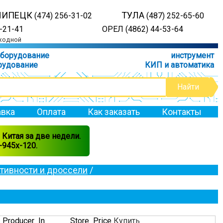
ЛИПЕЦК
ТУЛА
(474) 256-31-02
(487) 252-65-60
-21-41
ОРЕЛ (4862) 44-53-64
ыходной
оборудование
инструмент
рудование
КИП и автоматика
вка
Оплата
Как заказать
Контакты
Китая за две недели.
945x-120.
тивности и дроссели
/
Producer
In
Store
Price
Купить