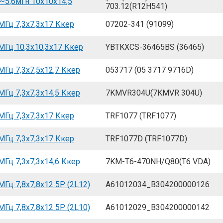
~5,6мГн 10x10x14,5
703.12(R12H541)
Гц 7,3x7,3x17 Ккер
07202-341 (91099)
Гц 10,3x10,3x17 Ккер
YBTKXCS-36465BS (36465)
Гц 7,3x7,5x12,7 Ккер
053717 (05 3717 9716D)
Гц 7,3x7,3x14,5 Ккер
7KMVR304U(7KMVR 304U)
Гц 7,3x7,3x17 Ккер
TRF1077 (TRF1077)
Гц 7,3x7,3x17 Ккер
TRF1077D (TRF1077D)
Гц 7,3x7,3x14,6 Ккер
7KM-T6-470NH/Q80(T6 VDA)
Гц 7,8x7,8x12 5P (2L12)
A61012034_B304200000126
Гц 7,8x7,8x12 5P (2L10)
A61012029_B304200000142