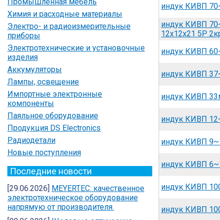
Промышленная мебель
индук КИВП 70~
Химия и расходные материалы
индук КИВП 70
Электро- и радиоизмерительные
12x12x21 5P 2кр
приборы
Электротехнические и установочные
индук КИВП 60~
изделия
Аккумуляторы
индук КИВП 37~
Лампы, освещение
Импортные электронные
индук КИВП 33м
компоненты
Паяльное оборудование
индук КИВП 12~
Продукция DS Electronics
Радиодетали
индук КИВП 9~1
Новые поступления
индук КИВП 6~
Последние новости
индук КИВП 100
[29.06.2026]
MEYERTEC: качественное
электротехническое оборудование
напрямую от производителя.
индук КИВП 100