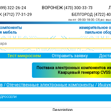
ВОРОНЕЖ
499) 322-26-24
(473) 300-33-73
 (4712) 77-31-29
БЕЛГОРОД (4722) 40
пн-пт: 09.00-18.00. Сб,вс: в
компоненты
измерительное 
я мебель
паяльное обо
Тест микросхем
Отправить заявку
Доста
Поставка электронных компонентов из 
Кварцевый генератор CVSS-
ов
/
Отечественные электронные компоненты
/
Индук
 ДРОССЕЛИ
Description