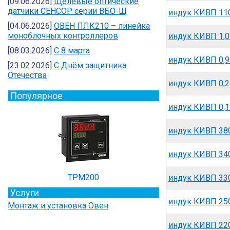
[09.06.2026]
Щелевые оптические
датчики СЕНСОР серии ВБО-Щ
индук КИВП 110
[04.06.2026]
ОВЕН ПЛК210 – линейка
моноблочных контроллеров
индук КИВП 1,0
[08.03.2026]
С 8 марта
индук КИВП 0,9
[23.02.2026]
C Днём защитника
Отечества
индук КИВП 0,2
Популярное
индук КИВП 0,1
индук КИВП 38
индук КИВП 340
ТРМ200
индук КИВП 330
Услуги
индук КИВП 25
Монтаж и установка Овен
индук КИВП 22