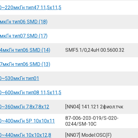
~220мкГн тип47 11,5x11,5
мкГн тип06 SMD (18)
мкГн тип07 SMD (17)
4мкГн тип06 SMD (14)
SMF5.1/0,24uH 00.5600.32
7мкГн тип06 SMD (13)
0~530мкГн тип01
~600мкГн тип08 11,5x11,5
~360мкГн 7,8x7,8x12
[NN04] 141.121 2фиол.тчк
87-006-203-019/S-020-
0~400мкГн 5P 10x10x11
0244/SM-10C
0~440мкГн 10x10x12,8
[NN07] Model:OSC(F)