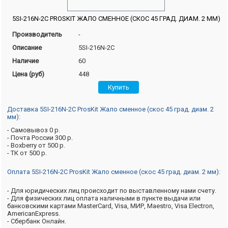
5SI-216N-2C PROSKIT ЖАЛО СМЕННОЕ (СКОС 45 ГРАД. ДИАМ. 2 ММ)
Производитель
-
Описание
5SI-216N-2C
Наличие
60
Цена (руб)
448
Доставка 5SI-216N-2C ProsKit Жало сменное (скос 45 град. диам. 2
мм):
- Самовывоз 0 р.
- Почта России 300 р.
- Boxberry от 500 р.
- ТК от 500 р.
Оплата 5SI-216N-2C ProsKit Жало сменное (скос 45 град. диам. 2 мм):
- Для юридических лиц происходит по выставленному нами счету.
- Для физических лиц оплата наличными в пункте выдачи или
банковскими картами MasterCard, Visa, МИР, Maestro, Visa Electron,
AmericanExpress.
- Сбербанк Онлайн.