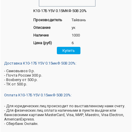
К10-17Б Y5V 0.15МКФ 50В 20%
Производитель
Тайвань
Описание
ук
Наличие
1000
Цена (руб)
6
Доставка К10-17Б Y5V 0.15мкФ 50В 20%:
- Самовывоз 0 р.
- Почта России 300 р.
- Boxberry от 500 р.
- ТК от 500 р.
Оплата К10-17Б Y5V 0.15мкФ 50В 20%:
- Для юридических лиц происходит по выставленному нами счету.
- Для физических лиц оплата наличными в пункте выдачи или
банковскими картами MasterCard, Visa, МИР, Maestro, Visa Electron,
AmericanExpress.
- Сбербанк Онлайн.