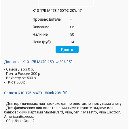
К10-17Б М47В 150ПФ 20% "5"
Производитель
--
Описание
СБ
Наличие
50
Цена (руб)
14
Доставка К10-17Б М47В 150пФ 20% "5":
- Самовывоз 0 р.
- Почта России 300 р.
- Boxberry от 500 р.
- ТК от 500 р.
Оплата К10-17Б М47В 150пФ 20% "5":
- Для юридических лиц происходит по выставленному нами счету.
- Для физических лиц оплата наличными в пункте выдачи или
банковскими картами MasterCard, Visa, МИР, Maestro, Visa Electron,
AmericanExpress.
- Сбербанк Онлайн.