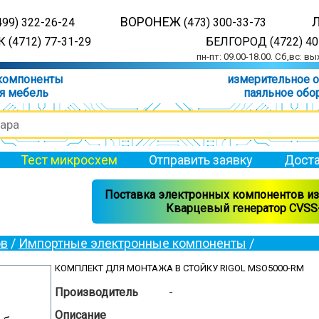
ВОРОНЕЖ
499) 322-26-24
(473) 300-33-73
 (4712) 77-31-29
БЕЛГОРОД (4722) 40
пн-пт: 09.00-18.00. Сб,вс: в
компоненты
измерительное 
я мебель
паяльное обо
Тест микросхем
Отправить заявку
Доста
Поставка электронных компонентов из 
Кварцевый генератор CVSS-
ов
/
Импортные электронные компоненты
/
КОМПЛЕКТ ДЛЯ МОНТАЖА В СТОЙКУ RIGOL MSO5000-RM
Производитель
-
Описание