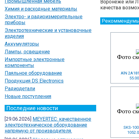
Промышленная мебель
Воронеже или Ли
качества возмож
Химия и расходные материалы
Электро- и радиоизмерительные
Рекоммендумы
приборы
Электротехнические и установочные
изделия
Аккумуляторы
Лампы, освещение
Импортные электронные
компоненты
Паяльное оборудование
AlN 2A18
55.00
Продукция DS Electronics
Радиодетали
Новые поступления
Последние новости
[29.06.2026]
MEYERTEC: качественное
электротехническое оборудование
SKS-100
напрямую от производителя.
1052.0