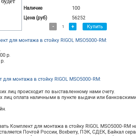
Наличие
100
Цена (руб)
56252
-
+
ект для монтажа в стойку RIGOL MSO5000-RM:
.
00 р.
 р.
т для монтажа в стойку RIGOL MSO5000-RM:
их лиц происходит по выставленному нами счету.
х лиц оплата наличными в пункте выдачи или банковскими ка
.
йн.
ать Комплект для монтажа в стойку RIGOL MSO5000-RM на
твляется Почтой России, Boxberry, ПЭК, СДЕК, Байкал серви