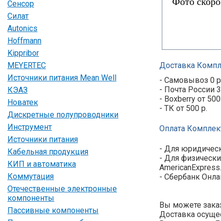
Сенсор
Силат
Autonics
Hoffmann
Kippribor
MEYERTEC
Доставка Компл
Источники питания Mean Well
- Самовывоз 0 р
- Почта России 3
КЭАЗ
- Boxberry от 500
Новатек
- ТК от 500 р.
Дискретные полупроводники
Инструмент
Оплата Комплек
Источники питания
- Для юридическ
Кабельная продукция
- Для физически
КИП и автоматика
AmericanExpress
Коммутация
- Сбербанк Онла
Отечественные электронные
компоненты
Вы можете заказ
Пассивные компоненты
Доставка осущес