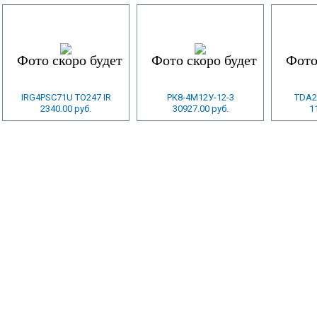
IRG4PSC71U TO247 IR
РК8-4М12У-12-3
TDA2
2340.00 руб.
30927.00 руб.
1