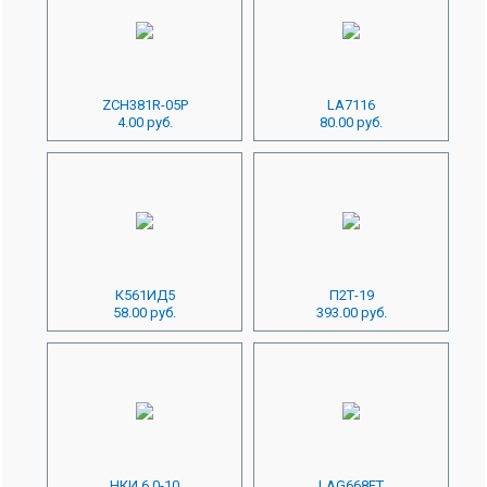
ZCH381R-05P
LA7116
4.00 руб.
80.00 руб.
К561ИД5
П2Т-19
58.00 руб.
393.00 руб.
НКИ 6.0-10
LAG668FT