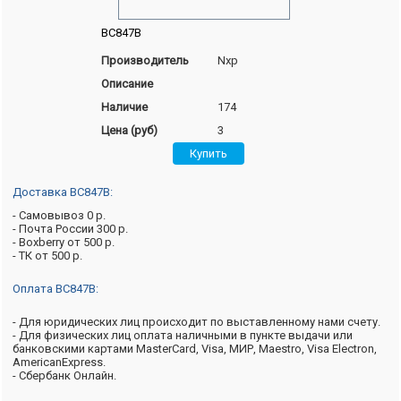
BC847B
Производитель
Nxp
Описание
Наличие
174
Цена (руб)
3
Доставка BC847B:
- Самовывоз 0 р.
- Почта России 300 р.
- Boxberry от 500 р.
- ТК от 500 р.
Оплата BC847B:
- Для юридических лиц происходит по выставленному нами счету.
- Для физических лиц оплата наличными в пункте выдачи или
банковскими картами MasterCard, Visa, МИР, Maestro, Visa Electron,
AmericanExpress.
- Сбербанк Онлайн.