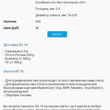
Особенности: без галогенов «HF»
Толщина, мм: 0.5
Диаметр охвата, мм: 16 (+3)
Наличие
545
Цена (руб)
56
Доставка RS 16:
- Самовывоз 0 р.
- Почта России 300 р.
- Boxberry от 500 р.
- ТК от 500 р.
Оплата RS 16:
- Для юридических лиц происходит по выставленному нами счету.
- Для физических лиц оплата наличными в пункте выдачи или
банковскими картами MasterCard, Visa, МИР, Maestro, Visa Electron,
AmericanExpress.
- Сбербанк Онлайн.
Вы можете заказать RS 16 на нашем сайте с доставкой в любую
точку России и мира. Доставка осуществляется Почтой России,