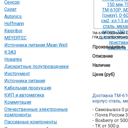
Сенсор
Силат
Autonics
Hoffmann
Kippribor
ТМ-610Р.05(0-600КГ
MEYERTEC
ГРАД., С ЭЛЕКТРО
Источники питания Mean Well
Производитель
КЭАЗ
Описание
Новатек
Наличие
Дискретные полупроводники
Инструмент
Цена (руб)
Источники питания
Кабельная продукция
КИП и автоматика
Доставка ТМ-610
корпус-сталь, м
Коммутация
Отечественные электронные
- Самовывоз 0 р
компоненты
- Почта России 3
- Boxberry от 500
Пассивные компоненты
- ТК от 500 р.