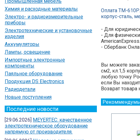
Промышленная мебель
Химия и расходные материалы
Оплата ТМ-610Р.
корпус-сталь, м
Электро- и радиоизмерительные
приборы
- Для юридическ
Электротехнические и установочные
- Для физически
изделия
AmericanExpress
Аккумуляторы
- Сбербанк Онла
Лампы, освещение
Импортные электронные
Вы можете заказ
компоненты
см2, кл.1,5 кор
Паяльное оборудование
любую точку Рос
Продукция DS Electronics
если Вы находит
Возврат товара 
Радиодетали
Новые поступления
Рекоммендумы
Последние новости
[29.06.2026]
MEYERTEC: качественное
электротехническое оборудование
напрямую от производителя.