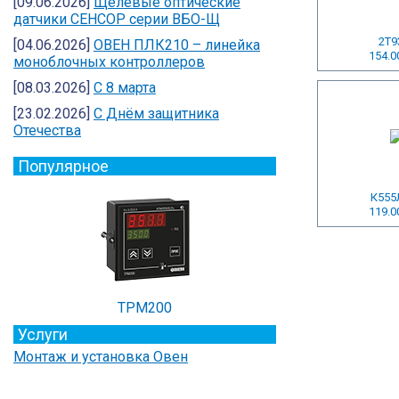
[09.06.2026]
Щелевые оптические
датчики СЕНСОР серии ВБО-Щ
2Т9
[04.06.2026]
ОВЕН ПЛК210 – линейка
154.0
моноблочных контроллеров
[08.03.2026]
С 8 марта
[23.02.2026]
C Днём защитника
Отечества
Популярное
К555
119.0
ТРМ200
Услуги
Монтаж и установка Овен