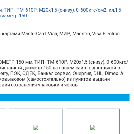
ТИП- ТМ-610Р, М20х1,5 (снизу), 0-600кгс/см2, кл.1,5
диаметр 150:
ртами MasterCard, Visa, МИР, Maestro, Visa Electron,
МЕТР 150 мм, ТИП- ТМ-610Р, М20х1,5 (снизу), 0-600кгс/
 приставкой диаметр 150 на нашем сайте с доставкой в
ry, ПЭК, СДЕК, Байкал сервис, Энергия, DHL, Dimex. А
амовывозом (самостоятельно) из пунктов выдачи.
овии сохранения упаковки и чеков.