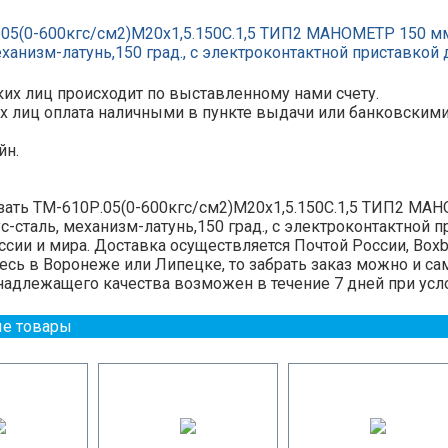
05(0-600кгс/см2)М20х1,5.150С.1,5 ТИП2 МАНОМЕТР 150 мм, 
еханизм-латунь,150 град., с электроконтактной приставкой 
их лиц происходит по выставленному нами счету.
х лиц оплата наличными в пункте выдачи или банковскими ка
.
йн.
ать ТМ-610Р.05(0-600кгс/см2)М20х1,5.150С.1,5 ТИП2 МАНО
пус-сталь, механизм-латунь,150 град., с электроконтактной
сии и мира. Доставка осуществляется Почтой России, Boxber
есь в Воронеже или Липецке, то забрать заказ можно и с
надлежащего качества возможен в течение 7 дней при усл
е товары