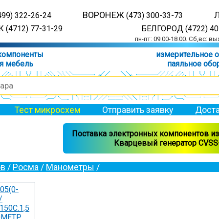
ВОРОНЕЖ
499) 322-26-24
(473) 300-33-73
 (4712) 77-31-29
БЕЛГОРОД (4722) 40
пн-пт: 09.00-18.00. Сб,вс: в
компоненты
измерительное 
я мебель
паяльное обо
Тест микросхем
Отправить заявку
Доста
Поставка электронных компонентов из 
Кварцевый генератор CVSS-
ов
/
Росма
/
Манометры
/