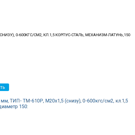
 (СНИЗУ), 0-600КГС/СМ2, КЛ.1,5 КОРПУС-СТАЛЬ, МЕХАНИЗМ-ЛАТУНЬ,150
, ТИП- ТМ-610Р, М20х1,5 (снизу), 0-600кгс/см2, кл.1,5
диаметр 150: