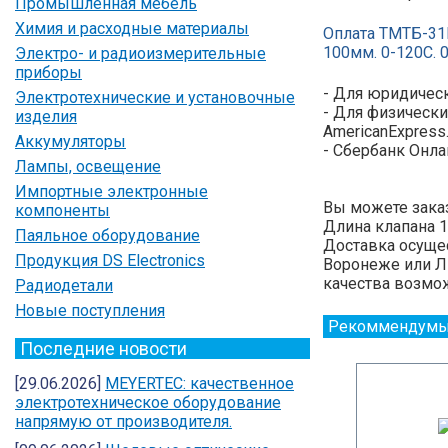
Промышленная мебель
Химия и расходные материалы
Оплата ТМТБ-31
100мм. 0-120С. 0
Электро- и радиоизмерительные
приборы
- Для юридическ
Электротехнические и установочные
- Для физически
изделия
AmericanExpress
Аккумуляторы
- Сбербанк Онла
Лампы, освещение
Импортные электронные
Вы можете зака
компоненты
Длина клапана 1
Паяльное оборудование
Доставка осущес
Продукция DS Electronics
Воронеже или Ли
качества возмож
Радиодетали
Новые поступления
Рекоммендумы
Последние новости
[29.06.2026]
MEYERTEC: качественное
электротехническое оборудование
напрямую от производителя.