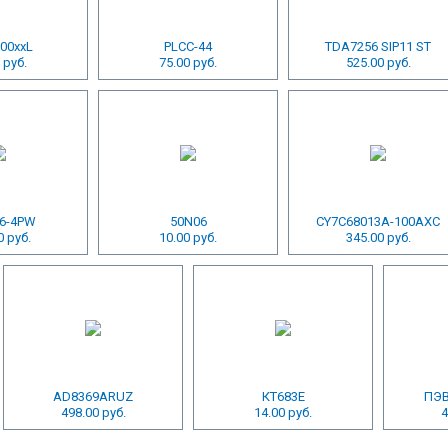
00xxL
PLCC-44
TDA7256 SIP11 ST
 руб.
75.00 руб.
525.00 руб.
6-4PW
50N06
CY7C68013A-100AXC
0 руб.
10.00 руб.
345.00 руб.
AD8369ARUZ
КТ683Е
ПЭВ
498.00 руб.
14.00 руб.
4