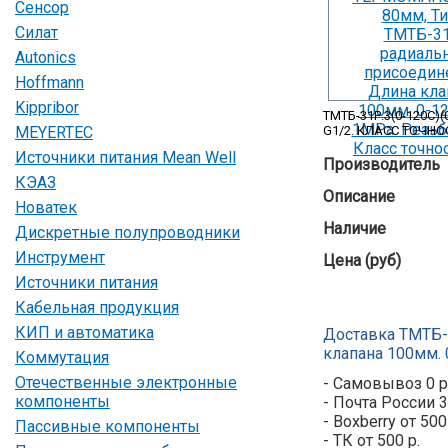
Сенсор
Силат
Autonics
Hoffmann
Kippribor
ТМТБ-31Р.3(0-120С
MEYERTEC
G1/2. КЛАСС ТОЧНОС
Источники питания Mean Well
Производитель
КЭАЗ
Описание
Новатек
Наличие
Дискретные полупроводники
Инструмент
Цена (руб)
Источники питания
Кабельная продукция
КИП и автоматика
Доставка ТМТБ-
клапана 100мм. 0
Коммутация
Отечественные электронные
- Самовывоз 0 р
компоненты
- Почта России 3
- Boxberry от 500
Пассивные компоненты
- ТК от 500 р.