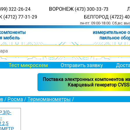
ВОРОНЕЖ
499) 322-26-24
(473) 300-33-73
 (4712) 77-31-29
БЕЛГОРОД (4722) 40
пн-пт: 09.00-18.00. Сб,вс: в
компоненты
измерительное 
я мебель
паяльное обо
Тест микросхем
Отправить заявку
Доста
Поставка электронных компонентов из 
Кварцевый генератор CVSS-
ов
/
Росма
/
Термомано­мет­ры
/