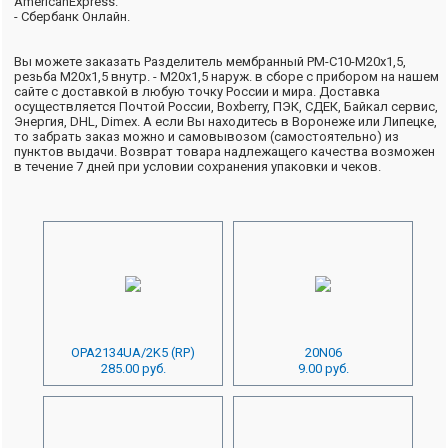
AmericanExpress.
- Сбербанк Онлайн.
Вы можете заказать Разделитель мембранный РМ-С10-М20х1,5,
резьба М20х1,5 внутр. - М20х1,5 наруж. в сборе с прибором на нашем
сайте с доставкой в любую точку России и мира. Доставка
осуществляется Почтой России, Boxberry, ПЭК, СДЕК, Байкал сервис,
Энергия, DHL, Dimex. А если Вы находитесь в Воронеже или Липецке,
то забрать заказ можно и самовывозом (самостоятельно) из
пунктов выдачи. Возврат товара надлежащего качества возможен
в течение 7 дней при условии сохранения упаковки и чеков.
OPA2134UA/2K5 (RP)
20N06
285.00 руб.
9.00 руб.