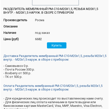
РАЗДЕЛИТЕЛЬ МЕМБРАННЫЙ РМ-С10-М20Х1,5, РЕЗЬБА М20Х1,5
ВНУТР. - М20Х1,5 НАРУЖ. В СБОРЕ С ПРИБОРОМ
Производитель
Росма
Описание
Наличие
под заказ
Цена (руб)
6682
Доставка Разделитель мембранный РМ-С10-М20х1,5, резьба М20х1,5
внутр. - М20х1,5 наруж. в сборе с прибором:
- Самовывоз 0 р.
- Почта России 300 р.
- Boxberry от 500 р.
- ТК от 500 р.
Оплата Разделитель мембранный РМ-С10-М20х1,5, резьба М20х1,5
внутр. - М20х1,5 наруж. в сборе с прибором:
- Для юридических лиц происходит по выставленному нами счету.
- Для физических лиц оплата наличными в пункте выдачи или
банковскими картами MasterCard, Visa, МИР, Maestro, Visa Electron,