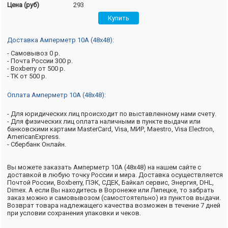
Цена (руб)
293
Доставка Амперметр 10А (48х48):
- Самовывоз 0 р.
- Почта России 300 р.
- Boxberry от 500 р.
- ТК от 500 р.
Оплата Амперметр 10А (48х48):
- Для юридических лиц происходит по выставленному нами счету.
- Для физических лиц оплата наличными в пункте выдачи или
банковскими картами MasterCard, Visa, МИР, Maestro, Visa Electron,
AmericanExpress.
- Сбербанк Онлайн.
Вы можете заказать Амперметр 10А (48х48) на нашем сайте с
доставкой в любую точку России и мира. Доставка осуществляется
Почтой России, Boxberry, ПЭК, СДЕК, Байкал сервис, Энергия, DHL,
Dimex. А если Вы находитесь в Воронеже или Липецке, то забрать
заказ можно и самовывозом (самостоятельно) из пунктов выдачи.
Возврат товара надлежащего качества возможен в течение 7 дней
при условии сохранения упаковки и чеков.