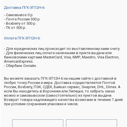
Доставка ПГК-3П12Н-6:
- Самовывоз 0 р.
- Почта России 300 р.
- Boxberry от 500 р.
- ТК от 500 р.
Оплата ПГК-3П12Н-6:
- Для юридических лиц происходит по выставленному нами счету.
- Для физических лиц оплата наличными в пункте выдачи или
банковскими картами MasterCard, Visa, МИР, Maestro, Visa Electron,
AmericanExpress.
- Сбербанк Онлайн.
Вы можете заказать ПГК-3П12Н-6 на нашем сайте с доставкой в
любую точку России и мира. Доставка осуществляется Почтой
России, Boxberry, ПЭК, СДЕК, Байкал сервис, Энергия, DHL, Dimex. А
если Вы находитесь в Воронеже или Липецке, то забрать заказ
можно и самовывозом (самостоятельно) из пунктов выдачи.
Возврат товара надлежащего качества возможен в течение 7 дней
при условии сохранения упаковки и чеков.