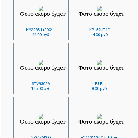
КУ208Б1 (200*г)
КР159НТ1Е
44.00 руб.
44.00 руб.
STV9302A
FJ-FJ
165.00 руб.
8.00 руб.
2SC5242 O
EC110M 30/15 10mm