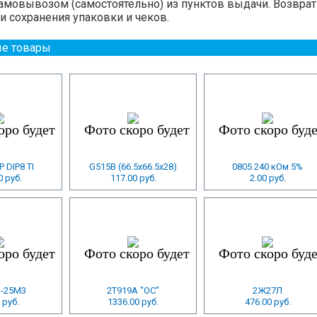
амовывозом (самостоятельно) из пунктов выдачи. Возврат
и сохранения упаковки и чеков.
е товары
 DIP8 TI
G515B (66.5x66.5x28)
0805 240 кОм 5%
0 руб.
117.00 руб.
2.00 руб.
-25M3
2Т919А "ОС"
2Ж27Л
 руб.
1336.00 руб.
476.00 руб.