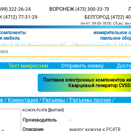
ВОРОНЕЖ
499) 322-26-24
(473) 300-33-73
 (4712) 77-31-29
БЕЛГОРОД (4722) 40
пн-пт: 09.00-18.00. Сб,вс: в
компоненты
измерительное 
я мебель
паяльное обо
Тест микросхем
Отправить заявку
Доста
Поставка электронных компонентов из 
Кварцевый генератор CVSS-
ов
/
Коммутация
/
Разъемы
/
Разъемы прочие
/
КОЖУХ РС4ТВ [][КИТАЙ]
Производитель
-
Описание
аналог кожуха к РС4ТВ