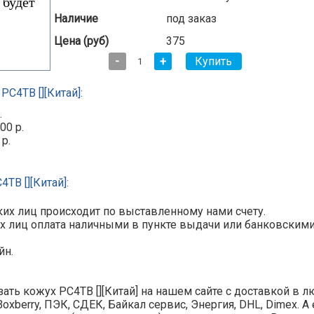
Наличие
под заказ
Цена (руб)
375
-
+
РС4ТВ [][Китай]:
.
00 р.
 р.
ТВ [][Китай]:
их лиц происходит по выставленному нами счету.
х лиц оплата наличными в пункте выдачи или банковскими ка
.
йн.
ать кожух РС4ТВ [][Китай] на нашем сайте с доставкой в 
Boxberry, ПЭК, СДЕК, Байкал сервис, Энергия, DHL, Dimex. 