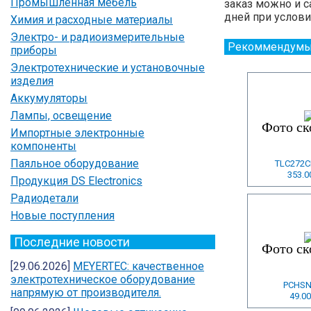
Промышленная мебель
заказ можно и с
дней при услови
Химия и расходные материалы
Электро- и радиоизмерительные
Рекоммендумы
приборы
Электротехнические и установочные
изделия
Аккумуляторы
Лампы, освещение
Импортные электронные
компоненты
Паяльное оборудование
TLC272CP
353.0
Продукция DS Electronics
Радиодетали
Новые поступления
Последние новости
[29.06.2026]
MEYERTEC: качественное
электротехническое оборудование
PCHSN
напрямую от производителя.
49.00