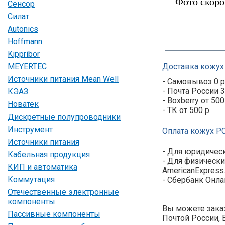
Сенсор
Силат
Autonics
Hoffmann
Kippribor
MEYERTEC
Доставка кожух 
Источники питания Mean Well
- Самовывоз 0 р
- Почта России 3
КЭАЗ
- Boxberry от 500
Новатек
- ТК от 500 р.
Дискретные полупроводники
Инструмент
Оплата кожух РС4
Источники питания
- Для юридическ
Кабельная продукция
- Для физически
КИП и автоматика
AmericanExpress
Коммутация
- Сбербанк Онла
Отечественные электронные
компоненты
Вы можете заказ
Пассивные компоненты
Почтой России, 