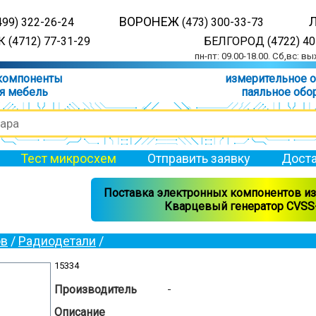
ВОРОНЕЖ
499) 322-26-24
(473) 300-33-73
 (4712) 77-31-29
БЕЛГОРОД (4722) 40
пн-пт: 09.00-18.00. Сб,вс: в
компоненты
измерительное 
я мебель
паяльное обо
Тест микросхем
Отправить заявку
Доста
Поставка электронных компонентов из 
Кварцевый генератор CVSS-
ов
/
Радиодетали
/
15334
Производитель
-
Описание