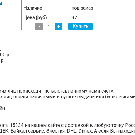
Наличие
под заказ
Цена (руб)
97
-
+
.
00 р.
 р.
их лиц происходит по выставленному нами счету.
х лиц оплата наличными в пункте выдачи или банковскими ка
.
йн.
ать 15334 на нашем сайте с доставкой в любую точку Росс
СДЕК, Байкал сервис, Энергия, DHL, Dimex. А если Вы наход