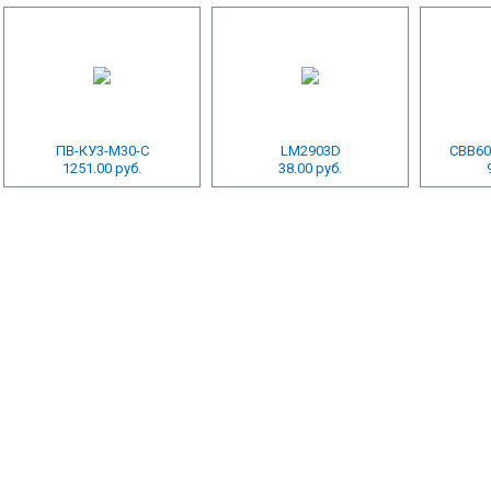
ПВ-КУ3-М30-С
LM2903D
CBB60
1251.00 руб.
38.00 руб.