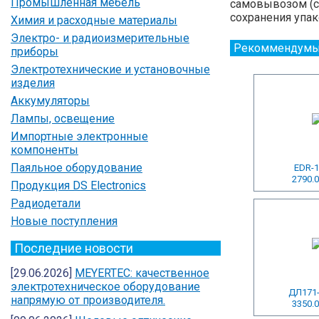
Промышленная мебель
самовывозом (са
сохранения упак
Химия и расходные материалы
Электро- и радиоизмерительные
Рекоммендумы
приборы
Электротехнические и установочные
изделия
Аккумуляторы
Лампы, освещение
Импортные электронные
компоненты
Паяльное оборудование
EDR-1
2790.0
Продукция DS Electronics
Радиодетали
Новые поступления
Последние новости
[29.06.2026]
MEYERTEC: качественное
электротехническое оборудование
ДЛ171-
напрямую от производителя.
3350.0