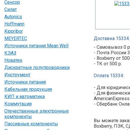
Сенсор
Силат
Autonics
Hoffmann
Kippribor
MEYERTEC
Доставка 15334:
Источники питания Mean Well
- Самовывоз 0 р
- Почта России 3
КЭАЗ
- Boxberry от 500
Новатек
- ТК от 500 р.
Дискретные полупроводники
Инструмент
Оплата 15334:
Источники питания
- Для юридическ
Кабельная продукция
- Для физически
КИП и автоматика
AmericanExpress
Коммутация
- Сбербанк Онла
Отечественные электронные
компоненты
Вы можете заказ
Пассивные компоненты
Boxberry, ПЭК, 