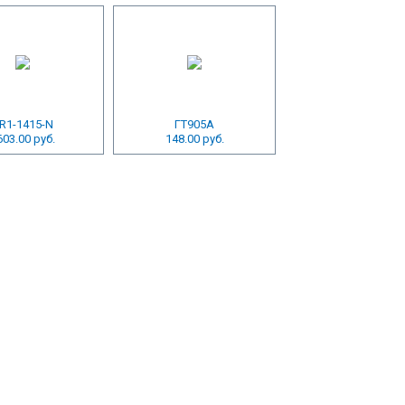
R1-1415-N
ГТ905А
603.00 руб.
148.00 руб.