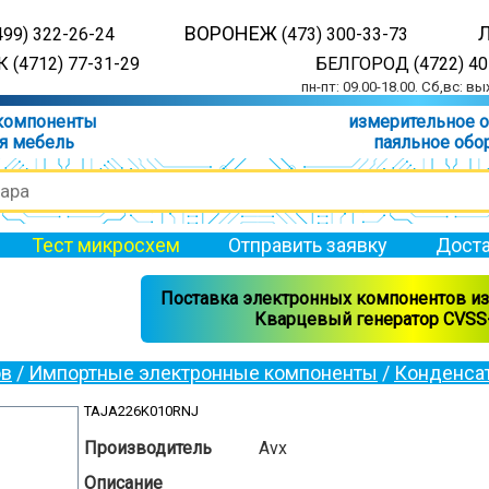
ВОРОНЕЖ
499) 322-26-24
(473) 300-33-73
 (4712) 77-31-29
БЕЛГОРОД (4722) 40
пн-пт: 09.00-18.00. Сб,вс: в
компоненты
измерительное 
я мебель
паяльное обо
Тест микросхем
Отправить заявку
Доста
Поставка электронных компонентов из 
Кварцевый генератор CVSS-
ов
/
Импортные электронные компоненты
/
Конденса
TAJA226K010RNJ
Производитель
Avx
Описание