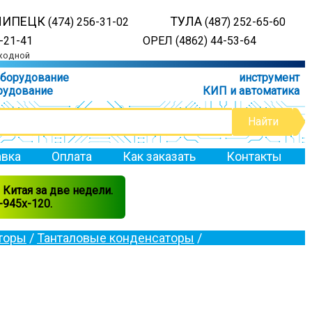
ЛИПЕЦК
ТУЛА
(474) 256-31-02
(487) 252-65-60
-21-41
ОРЕЛ (4862) 44-53-64
ыходной
оборудование
инструмент
рудование
КИП и автоматика
вка
Оплата
Как заказать
Контакты
Китая за две недели.
945x-120.
торы
/
Танталовые конденсаторы
/