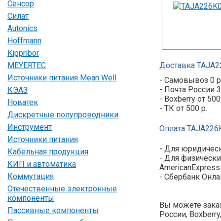
Сенсор
Силат
Autonics
Hoffmann
Kippribor
MEYERTEC
Доставка TAJA2
Источники питания Mean Well
- Самовывоз 0 р
- Почта России 3
КЭАЗ
- Boxberry от 500
Новатек
- ТК от 500 р.
Дискретные полупроводники
Инструмент
Оплата TAJA226
Источники питания
- Для юридическ
Кабельная продукция
- Для физически
КИП и автоматика
AmericanExpress
Коммутация
- Сбербанк Онла
Отечественные электронные
компоненты
Вы можете заказ
Пассивные компоненты
России, Boxberr