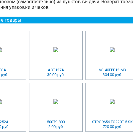
озом (самостоятельно) из пунктов выдачи. Возврат това
ния упаковки и чеков.
е товары
03А
АОТ127А
VS-40EPF12-M3
 руб.
30.00 руб.
304.00 руб.
252A
50079-800
STRG9656 TO220F-5 SK
0 руб.
2.00 руб.
720.00 руб.