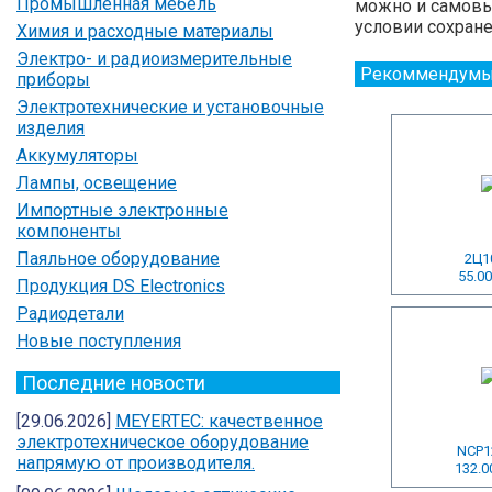
Промышленная мебель
можно и самовыв
условии сохране
Химия и расходные материалы
Электро- и радиоизмерительные
Рекоммендумы
приборы
Электротехнические и установочные
изделия
Аккумуляторы
Лампы, освещение
Импортные электронные
компоненты
Паяльное оборудование
2Ц1
55.00
Продукция DS Electronics
Радиодетали
Новые поступления
Последние новости
[29.06.2026]
MEYERTEC: качественное
электротехническое оборудование
NCP1
напрямую от производителя.
132.0