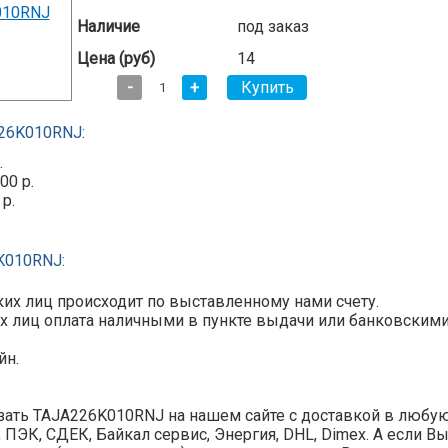
Наличие
под заказ
Цена (руб)
14
-
+
26K010RNJ:
.
00 р.
 р.
K010RNJ:
их лиц происходит по выставленному нами счету.
х лиц оплата наличными в пункте выдачи или банковскими ка
.
йн.
ать TAJA226K010RNJ на нашем сайте с доставкой в любую 
y, ПЭК, СДЕК, Байкал сервис, Энергия, DHL, Dimex. А если В