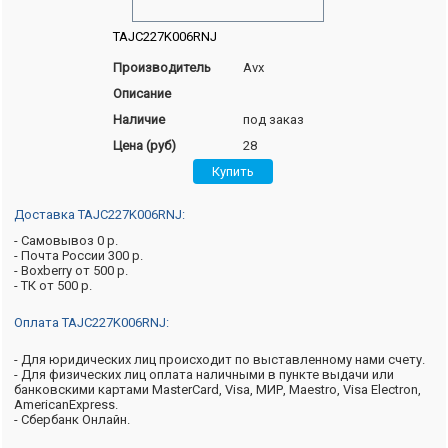
TAJC227K006RNJ
Производитель
Avx
Описание
Наличие
под заказ
Цена (руб)
28
Доставка TAJC227K006RNJ:
- Самовывоз 0 р.
- Почта России 300 р.
- Boxberry от 500 р.
- ТК от 500 р.
Оплата TAJC227K006RNJ:
- Для юридических лиц происходит по выставленному нами счету.
- Для физических лиц оплата наличными в пункте выдачи или
банковскими картами MasterCard, Visa, МИР, Maestro, Visa Electron,
AmericanExpress.
- Сбербанк Онлайн.