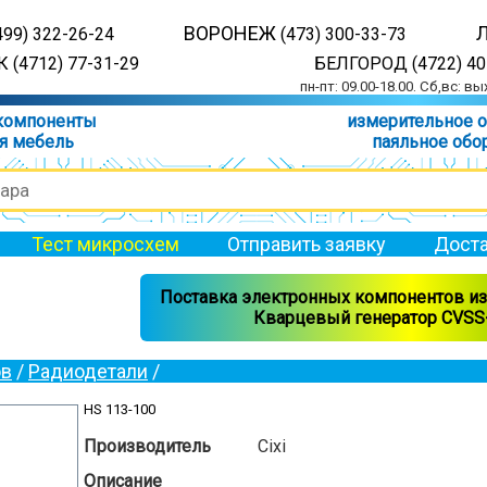
ВОРОНЕЖ
499) 322-26-24
(473) 300-33-73
 (4712) 77-31-29
БЕЛГОРОД (4722) 40
пн-пт: 09.00-18.00. Сб,вс: в
компоненты
измерительное 
я мебель
паяльное обо
Тест микросхем
Отправить заявку
Доста
Поставка электронных компонентов из 
Кварцевый генератор CVSS-
ов
/
Радиодетали
/
HS 113-100
Производитель
Cixi
Описание