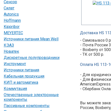
Сенсор
Силат
Autonics
Hoffmann
Kippribor
MEYERTEC
Доставка HS 113
Источники питания Mean Well
- Самовывоз 0 р
- Почта России 3
КЭАЗ
- Boxberry от 500
Новатек
- ТК от 500 р.
Дискретные полупроводники
Инструмент
Оплата HS 113-1
Источники питания
- Для юридическ
Кабельная продукция
- Для физически
КИП и автоматика
AmericanExpress
Коммутация
- Сбербанк Онла
Отечественные электронные
компоненты
Вы можете заказ
Пассивные компоненты
России, Boxberr