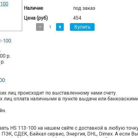
Наличие
под заказ
Цена (руб)
454
-
+
-100:
.
00 р.
 р.
00:
их лиц происходит по выставленному нами счету.
х лиц оплата наличными в пункте выдачи или банковскими ка
.
йн.
ать HS 113-100 на нашем сайте с доставкой в любую точк
y, ПЭК, СДЕК, Байкал сервис, Энергия, DHL, Dimex. А если В