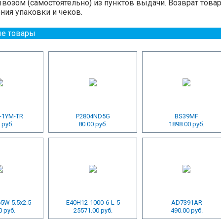
озом (самостоятельно) из пунктов выдачи. Возврат това
ния упаковки и чеков.
е товары
-1YM-TR
P2804ND5G
BS39MF
 руб.
80.00 руб.
1898.00 руб.
65W 5.5x2.5
E40H12-1000-6-L-5
AD7391AR
0 руб.
25571.00 руб.
490.00 руб.