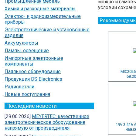
Промышленная мебель
можно и самовыв
условии сохране
Химия и расходные материалы
Электро- и радиоизмерительные
Рекоммендумы
приборы
Электротехнические и установочные
изделия
Аккумуляторы
Лампы, освещение
Импортные электронные
компоненты
Паяльное оборудование
MIC2026
58.00
Продукция DS Electronics
Радиодетали
Новые поступления
Последние новости
[29.06.2026]
MEYERTEC: качественное
электротехническое оборудование
19V 3.42A 
напрямую от производителя.
468.0