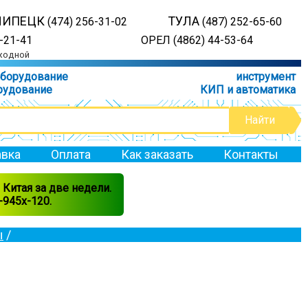
ЛИПЕЦК
ТУЛА
(474) 256-31-02
(487) 252-65-60
-21-41
ОРЕЛ (4862) 44-53-64
ыходной
оборудование
инструмент
рудование
КИП и автоматика
вка
Оплата
Как заказать
Контакты
Китая за две недели.
945x-120.
ы
/