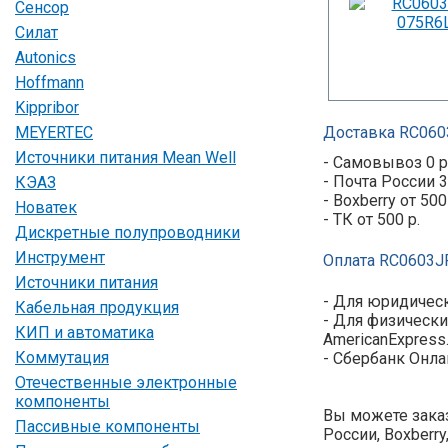
Сенсор
Силат
Autonics
Hoffmann
Kippribor
MEYERTEC
Доставка RC060
Источники питания Mean Well
- Самовывоз 0 р
- Почта России 3
КЭАЗ
- Boxberry от 500
Новатек
- ТК от 500 р.
Дискретные полупроводники
Инструмент
Оплата RC0603J
Источники питания
- Для юридическ
Кабельная продукция
- Для физически
КИП и автоматика
AmericanExpress
Коммутация
- Сбербанк Онла
Отечественные электронные
компоненты
Вы можете заказ
Пассивные компоненты
России, Boxberr