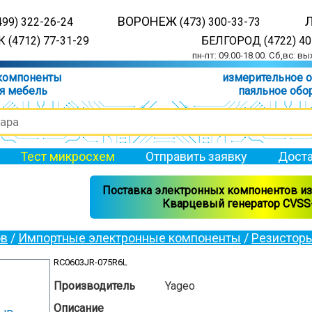
ВОРОНЕЖ
499) 322-26-24
(473) 300-33-73
 (4712) 77-31-29
БЕЛГОРОД (4722) 40
пн-пт: 09.00-18.00. Сб,вс: в
компоненты
измерительное 
я мебель
паяльное обо
Тест микросхем
Отправить заявку
Доста
Поставка электронных компонентов из 
Кварцевый генератор CVSS-
ов
/
Импортные электронные компоненты
/
Резистор
RC0603JR-075R6L
Производитель
Yageo
Описание