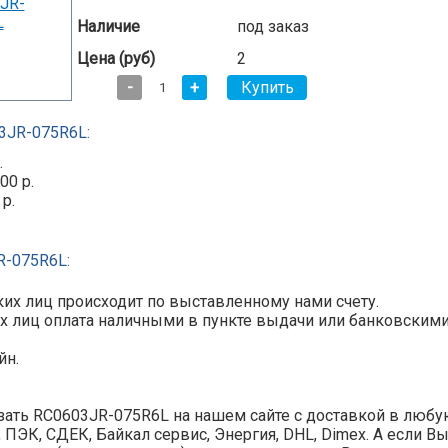
Наличие
под заказ
Цена (руб)
2
-
+
3JR-075R6L:
.
00 р.
 р.
R-075R6L:
их лиц происходит по выставленному нами счету.
х лиц оплата наличными в пункте выдачи или банковскими ка
.
йн.
ать RC0603JR-075R6L на нашем сайте с доставкой в любую
y, ПЭК, СДЕК, Байкал сервис, Энергия, DHL, Dimex. А если В