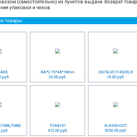
озом (самостоятельно) из пунктов выдачи. Возврат това
ния упаковки и чеков.
е товары
 ABS
AA*2 75*44*18mm
SN74LVC1T45DRLR
0 руб.
26.00 руб.
16.00 руб.
D7088,7088)
TDA8191
BJX300-DDT
 руб.
412.00 руб.
5356.00 руб.