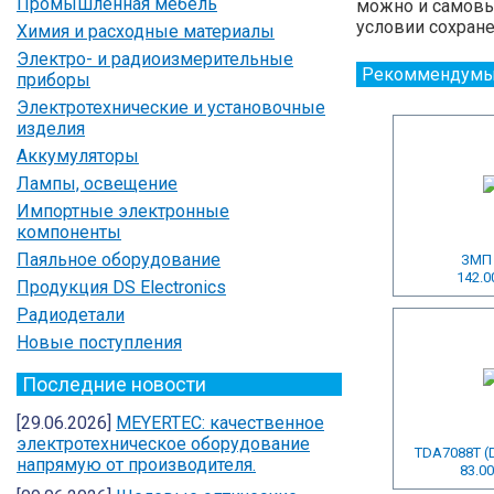
Промышленная мебель
можно и самовыв
условии сохране
Химия и расходные материалы
Электро- и радиоизмерительные
Рекоммендумы
приборы
Электротехнические и установочные
изделия
Аккумуляторы
Лампы, освещение
Импортные электронные
компоненты
Паяльное оборудование
ЗМП
142.0
Продукция DS Electronics
Радиодетали
Новые поступления
Последние новости
[29.06.2026]
MEYERTEC: качественное
электротехническое оборудование
TDA7088T (
напрямую от производителя.
83.00