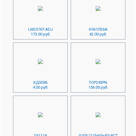
LM2576T-ADJ
К561ЛЕ6А
173.00 руб.
42.00 руб.
КД503Б
TOP243PN
4.00 руб.
156.00 руб.
2У111А
G203 (115x65x40) RCT