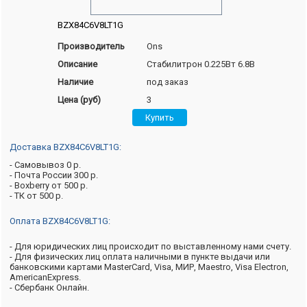
BZX84C6V8LT1G
Производитель
Ons
Описание
Стабилитрон 0.225Вт 6.8В
Наличие
под заказ
Цена (руб)
3
Доставка BZX84C6V8LT1G:
- Самовывоз 0 р.
- Почта России 300 р.
- Boxberry от 500 р.
- ТК от 500 р.
Оплата BZX84C6V8LT1G:
- Для юридических лиц происходит по выставленному нами счету.
- Для физических лиц оплата наличными в пункте выдачи или
банковскими картами MasterCard, Visa, МИР, Maestro, Visa Electron,
AmericanExpress.
- Сбербанк Онлайн.