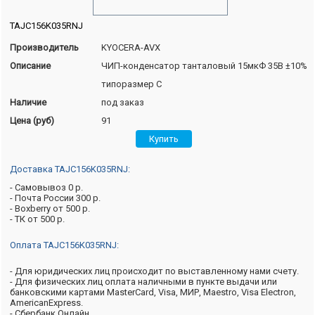
TAJC156K035RNJ
Производитель
KYOCERA-AVX
Описание
ЧИП-конденсатор танталовый 15мкФ 35В ±10%
типоразмер C
Наличие
под заказ
Цена (руб)
91
Доставка TAJC156K035RNJ:
- Самовывоз 0 р.
- Почта России 300 р.
- Boxberry от 500 р.
- ТК от 500 р.
Оплата TAJC156K035RNJ:
- Для юридических лиц происходит по выставленному нами счету.
- Для физических лиц оплата наличными в пункте выдачи или
банковскими картами MasterCard, Visa, МИР, Maestro, Visa Electron,
AmericanExpress.
- Сбербанк Онлайн.