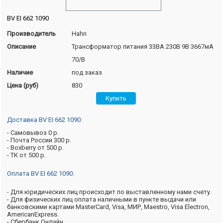
BV EI 662 1090
Производитель
Hahn
Описание
Трансформатор питания 33ВА 230В 9В 3667мА
70/B
Наличие
под заказ
Цена (руб)
830
Доставка BV EI 662 1090:
- Самовывоз 0 р.
- Почта России 300 р.
- Boxberry от 500 р.
- ТК от 500 р.
Оплата BV EI 662 1090:
- Для юридических лиц происходит по выставленному нами счету.
- Для физических лиц оплата наличными в пункте выдачи или
банковскими картами MasterCard, Visa, МИР, Maestro, Visa Electron,
AmericanExpress.
- Сбербанк Онлайн.