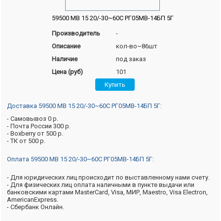
59500 МВ 15 20/-30~60C РГ05МВ-14БП 5Г
Производитель
-
Описание
кол-во~86шт
Наличие
под заказ
Цена (руб)
101
Доставка 59500 МВ 15 20/-30~60C РГ05МВ-14БП 5Г:
- Самовывоз 0 р.
- Почта России 300 р.
- Boxberry от 500 р.
- ТК от 500 р.
Оплата 59500 МВ 15 20/-30~60C РГ05МВ-14БП 5Г:
- Для юридических лиц происходит по выставленному нами счету.
- Для физических лиц оплата наличными в пункте выдачи или
банковскими картами MasterCard, Visa, МИР, Maestro, Visa Electron,
AmericanExpress.
- Сбербанк Онлайн.