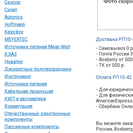
Сенсор
Силат
Autonics
Hoffmann
Kippribor
MEYERTEC
Доставка РП10-4
Источники питания Mean Well
- Самовывоз 0 р
- Почта России 3
КЭАЗ
- Boxberry от 500
Новатек
- ТК от 500 р.
Дискретные полупроводники
Инструмент
Оплата РП10-42 
Источники питания
- Для юридическ
Кабельная продукция
- Для физически
КИП и автоматика
AmericanExpress
Коммутация
- Сбербанк Онла
Отечественные электронные
компоненты
Вы можете заказ
Пассивные компоненты
России, Boxberr