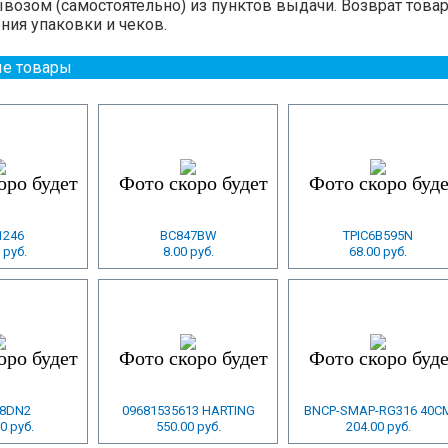
озом (самостоятельно) из пунктов выдачи. Возврат това
ния упаковки и чеков.
е товары
1246
BC847BW
TPIC6B595N
 руб.
8.00 руб.
68.00 руб.
-8DN2
09681535613 HARTING
BNCP-SMAP-RG316 40C
0 руб.
550.00 руб.
204.00 руб.