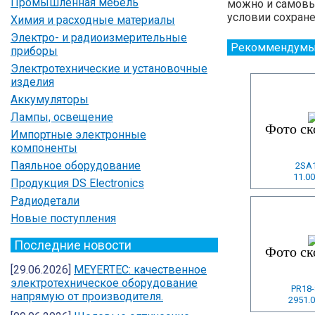
Промышленная мебель
можно и самовыв
условии сохране
Химия и расходные материалы
Электро- и радиоизмерительные
Рекоммендумы
приборы
Электротехнические и установочные
изделия
Аккумуляторы
Лампы, освещение
Импортные электронные
компоненты
Паяльное оборудование
2SA
11.00
Продукция DS Electronics
Радиодетали
Новые поступления
Последние новости
[29.06.2026]
MEYERTEC: качественное
электротехническое оборудование
PR18
напрямую от производителя.
2951.0