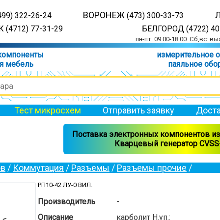
ВОРОНЕЖ
499) 322-26-24
(473) 300-33-73
 (4712) 77-31-29
БЕЛГОРОД (4722) 40
пн-пт: 09.00-18.00. Сб,вс: в
компоненты
измерительное 
я мебель
паяльное обо
Тест микросхем
Отправить заявку
Доста
Поставка электронных компонентов из 
Кварцевый генератор CVSS-
ов
/
Коммутация
/
Разъемы
/
Разъемы прочие
/
РП10-42 ЛУ-0 ВИЛ.
Производитель
-
Описание
карболит Н.уп.: