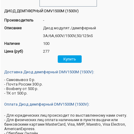
ДИОД ДЕМПФЕРНЫЙ DMV1500M (1500V)
Производитель
-
Описание
Диод модулят./демпферный
3A/6A,600V/1500V,50/125nS
Наличие
100
Цена (руб)
277
Доставка Диод демпферный DMV1500M (1500V):
- Самовывоз 0 р.
- Почта России 300 р.
- Boxberry от 500 р.
- ТК от 500 р.
Оплата Диод демпферный DMV1500M (1500V):
- Для юридических лиц происходит по выставленному нами счету.
- Для физических лиц оплата наличными в пункте выдачи или
банковскими картами MasterCard, Visa, МИР, Maestro, Visa Electron,
AmericanExpress.
- Сбербанк Онлайн.