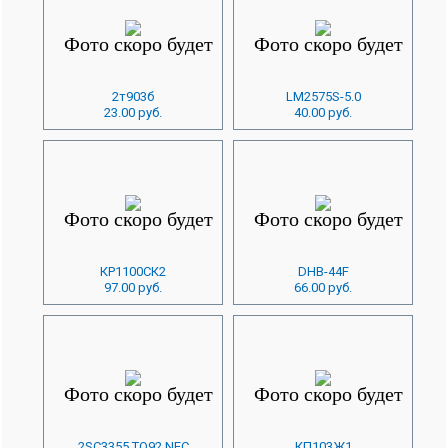
2т903б
LM2575S-5.0
23.00 руб.
40.00 руб.
КР1100СК2
DHB-44F
97.00 руб.
66.00 руб.
2SC3355 TO92 NEC
КП103Ж1