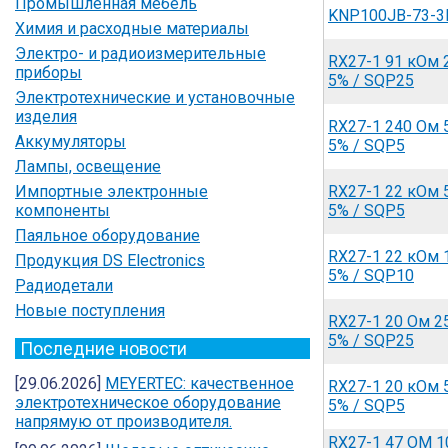
Промышленная мебель
KNP100JB-73-3
Химия и расходные материалы
Электро- и радиоизмерительные
RX27-1 91 кОм
приборы
5% / SQP25
Электротехнические и установочные
изделия
RX27-1 240 Ом
Аккумуляторы
5% / SQP5
Лампы, освещение
Импортные электронные
RX27-1 22 кОм
компоненты
5% / SQP5
Паяльное оборудование
RX27-1 22 кОм
Продукция DS Electronics
5% / SQP10
Радиодетали
Новые поступления
RX27-1 20 Ом 
5% / SQP25
Последние новости
[29.06.2026]
MEYERTEC: качественное
RX27-1 20 кОм
электротехническое оборудование
5% / SQP5
напрямую от производителя.
RX27-1 47 ОМ 