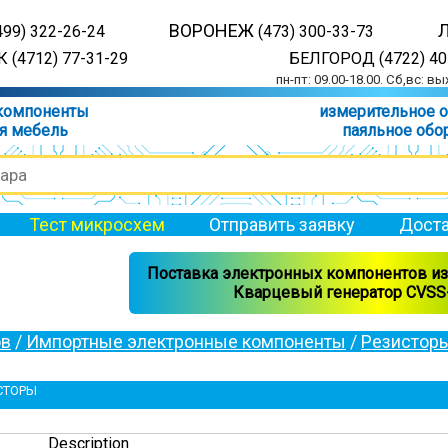
ВОРОНЕЖ
499) 322-26-24
(473) 300-33-73
 (4712) 77-31-29
БЕЛГОРОД (4722) 40
пн-пт: 09.00-18.00. Сб,вс: в
компоненты
измерительное 
я мебель
паяльное обо
Тест микросхем
Отправить заявку
Доста
Поставка электронных компонентов из 
Кварцевый генератор CVSS-
ов
/
Импортные электронные компоненты
/
Резистор
СТОРЫ
Description