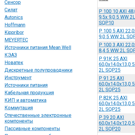
Сенсор
Силат
Р 100 10 AXI 48,
9,5x 9,0 5 WW 2
Autonics
SQP10
Hoffmann
Р 100 5 AXI 22,0
Kippribor
9,0 5 WW 2L SQ
MEYERTEC
Р 100 3 AXI 22,0
Источники питания Mean Well
8,4 5 WW 2L SQ
КЭАЗ
Р 91К 25 AXI
Новатек
60,0x14,0x13,0 
Дискретные полупроводники
2L SQP25
Инструмент
Р 91 25 AXI
60,0x14,0x13,0 
Источники питания
2L SQP25
Кабельная продукция
Р 82К 25 AXI
КИП и автоматика
60,0x14,0x13,0 
Коммутация
2L SQP25
Отечественные электронные
Р 39 20 AXI
компоненты
60,0x14,0x12,0 
Пассивные компоненты
2L SQP20