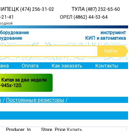
ЛИПЕЦК
ТУЛА
(474) 256-31-02
(487) 252-65-60
-21-41
ОРЕЛ (4862) 44-53-64
ыходной
оборудование
инструмент
рудование
КИП и автоматика
вка
Оплата
Как заказать
Контакты
Китая за две недели.
945x-120.
ы
/
Постоянные резисторы
/
Producer
In
Store
Price
Купить