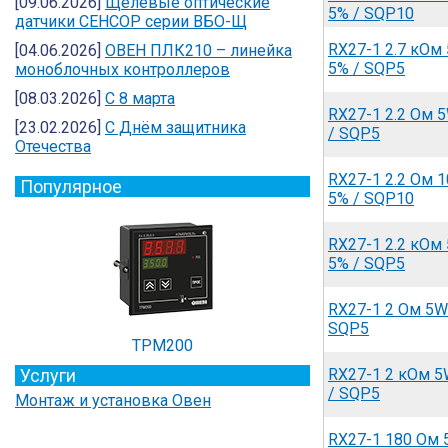
[09.06.2026]
Щелевые оптические
5% / SQP10
датчики СЕНСОР серии ВБО-Щ
RX27-1 2.7 кОм
[04.06.2026]
ОВЕН ПЛК210 – линейка
5% / SQP5
моноблочных контроллеров
[08.03.2026]
С 8 марта
RX27-1 2.2 Ом 
[23.02.2026]
C Днём защитника
/ SQP5
Отечества
RX27-1 2.2 Ом 
Популярное
5% / SQP10
RX27-1 2.2 кОм
5% / SQP5
RX27-1 2 Ом 5W
SQP5
ТРМ200
Услуги
RX27-1 2 кОм 5
/ SQP5
Монтаж и установка Овен
RX27-1 180 Ом