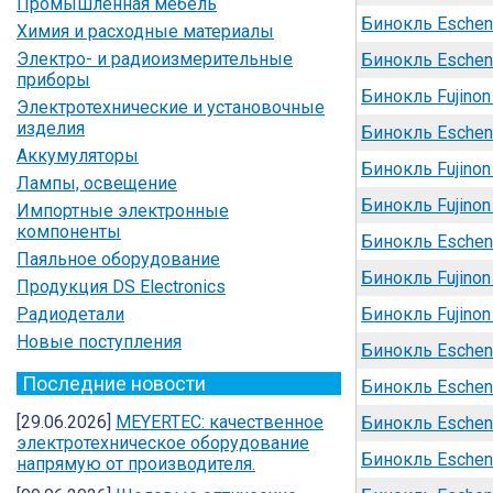
Промышленная мебель
Бинокль Eschen
Химия и расходные материалы
Электро- и радиоизмерительные
Бинокль Eschen
приборы
Бинокль Fujino
Электротехнические и установочные
изделия
Бинокль Eschen
Аккумуляторы
Бинокль Fujino
Лампы, освещение
Бинокль Fujino
Импортные электронные
компоненты
Бинокль Eschenb
Паяльное оборудование
Бинокль Fujino
Продукция DS Electronics
Радиодетали
Бинокль Fujino
Новые поступления
Бинокль Eschenb
Последние новости
Бинокль Eschenb
[29.06.2026]
MEYERTEC: качественное
Бинокль Eschen
электротехническое оборудование
Бинокль Eschen
напрямую от производителя.