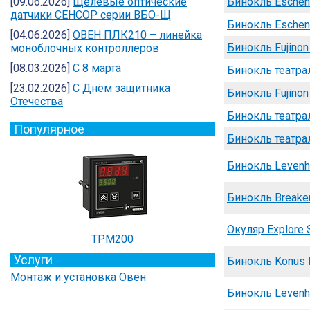
[09.06.2026]
Щелевые оптические
Бинокль Eschen
датчики СЕНСОР серии ВБО-Щ
Бинокль Eschenb
[04.06.2026]
ОВЕН ПЛК210 – линейка
Бинокль Fujino
моноблочных контроллеров
[08.03.2026]
С 8 марта
Бинокль театра
[23.02.2026]
C Днём защитника
Бинокль Fujinon
Отечества
Бинокль театра
Популярное
Бинокль театра
Бинокль Levenh
Бинокль Breake
Окуляр Explore S
ТРМ200
Услуги
Бинокль Konus 
Монтаж и установка Овен
Бинокль Levenh