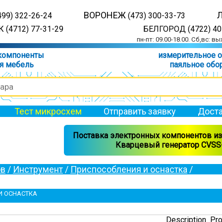
ВОРОНЕЖ
499) 322-26-24
(473) 300-33-73
 (4712) 77-31-29
БЕЛГОРОД (4722) 40
пн-пт: 09.00-18.00. Сб,вс: в
компоненты
измерительное 
я мебель
паяльное обо
Тест микросхем
Отправить заявку
Доста
Поставка электронных компонентов из 
Кварцевый генератор CVSS-
ов
/
Инструмент
/
Приспособления и оснастка
/
И ОСНАСТКА
Description
Pro