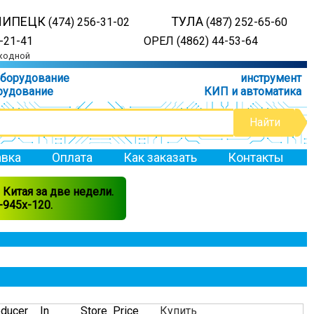
ЛИПЕЦК
ТУЛА
(474) 256-31-02
(487) 252-65-60
-21-41
ОРЕЛ (4862) 44-53-64
ыходной
оборудование
инструмент
рудование
КИП и автоматика
вка
Оплата
Как заказать
Контакты
Китая за две недели.
945x-120.
ducer
In
Store
Price
Купить