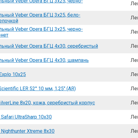
льный Veber Opera БГЦ 3x25, черно-
Ле
льный Veber Opera БГЦ 3x25, бело-
Ле
цепочкой
льный Veber Opera БГЦ 3x25, черно-
Ле
рнет
льный Veber Opera БГЦ 4x30, серебристый
Ле
льный Veber Opera БГЦ 4x30, шампань
Ле
Explo 10x25
Ле
cientific LER 52° 10 мм, 1,25" (AR)
Ле
ilverLine 8x20, кожа, серебристый корпус
Ле
Safari UltraSharp 10x30
Ле
 Nighthunter Xtreme 8x30
Ле