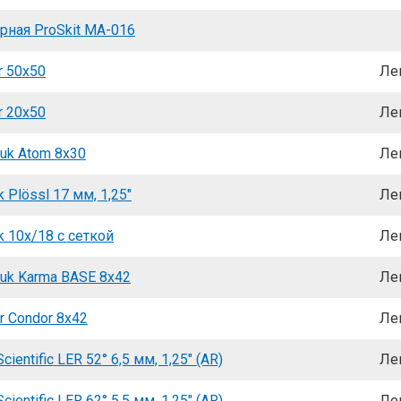
рная ProSkit MA-016
r 50x50
Ле
r 20x50
Ле
uk Atom 8x30
Ле
 Plössl 17 мм, 1,25"
Ле
 10x/18 с сеткой
Ле
uk Karma BASE 8x42
Ле
r Condor 8x42
Ле
cientific LER 52° 6,5 мм, 1,25" (AR)
Ле
cientific LER 62° 5,5 мм, 1,25" (AR)
Ле