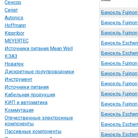
Сенсор
Силат
Бинокль Fujinon
Autonics
Бинокль Fujinon
Hoffmann
Бинокль Fujino
Kippribor
MEYERTEC
Бинокль Eschen
Источники питания Mean Well
Бинокль Eschen
КЭАЗ
Бинокль Fujinon
Новатек
Дискретные полупроводники
Бинокль Fujinon
Инструмент
Бинокль Fujinon
Источники питания
Бинокль Fujinon
Кабельная продукция
КИП и автоматика
Бинокль Fujinon
Коммутация
Бинокль Eschenb
Отечественные электронные
компоненты
Бинокль Eschenb
Пассивные компоненты
Бинокль Eschen