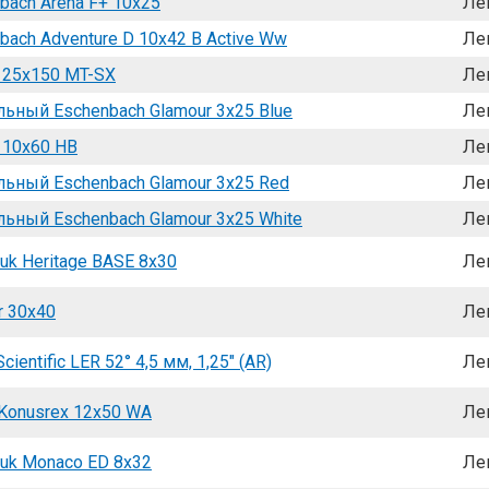
bach Arena F+ 10x25
Ле
ach Adventure D 10x42 B Active Ww
Ле
n 25x150 MT-SX
Ле
льный Eschenbach Glamour 3x25 Blue
Ле
 10x60 HB
Ле
льный Eschenbach Glamour 3x25 Red
Ле
льный Eschenbach Glamour 3x25 White
Ле
uk Heritage BASE 8x30
Ле
r 30x40
Ле
cientific LER 52° 4,5 мм, 1,25" (AR)
Ле
Konusrex 12x50 WA
Ле
uk Monaco ED 8x32
Ле